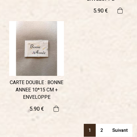
5
.90
€
CARTE DOUBLE : BONNE
ANNEE 10*15 CM +
ENVELOPPE
5
.90
€
1
2
Suivant