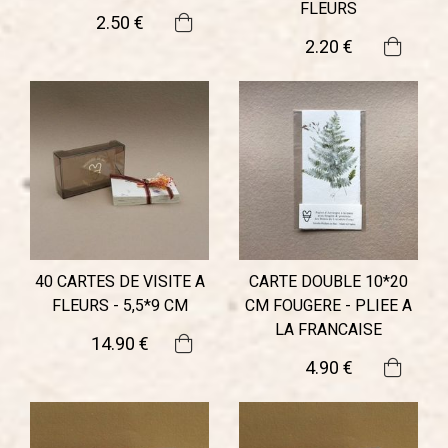
FLEURS
2
.50
€
2
.20
€
40 CARTES DE VISITE A
CARTE DOUBLE 10*20
FLEURS - 5,5*9 CM
CM FOUGERE - PLIEE A
LA FRANCAISE
14
.90
€
4
.90
€