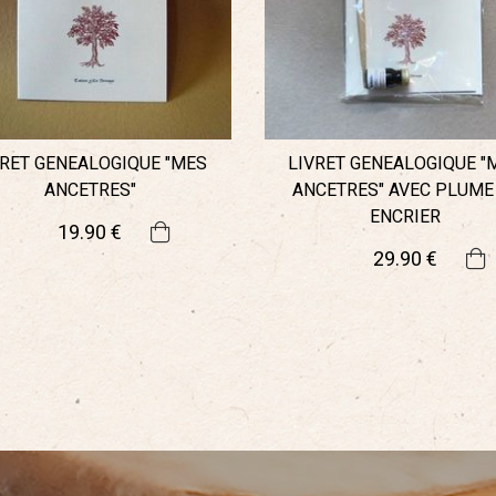
VRET GENEALOGIQUE "MES
LIVRET GENEALOGIQUE "
ANCETRES"
ANCETRES" AVEC PLUME
ENCRIER
19
.90
€
29
.90
€