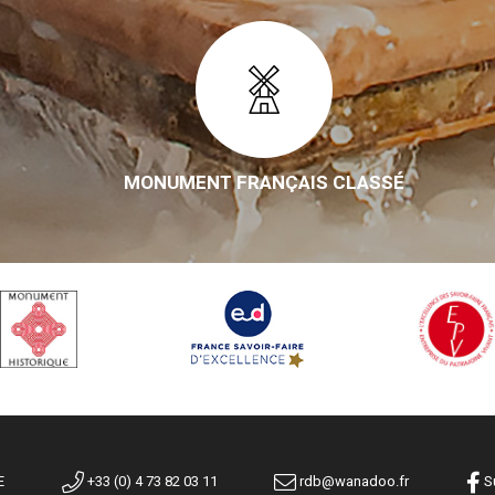
MONUMENT FRANÇAIS CLASSÉ
E
+33 (0) 4 73 82 03 11
rdb@wanadoo.fr
Su