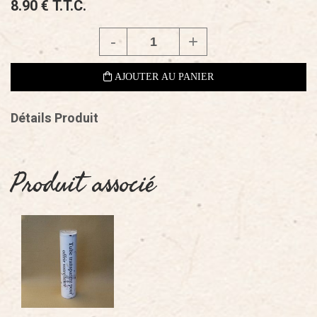
8
.90
€
T.T.C.
Détails Produit
Produit associé