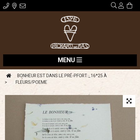
MENU
BONHEUR EST DANS LE PRÉ-P.FORT _16*25 À
FLEURS/POEME