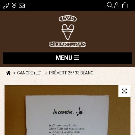
MENU
CANCRE (LE) - J. PRÉVERT 25*33 BLANC