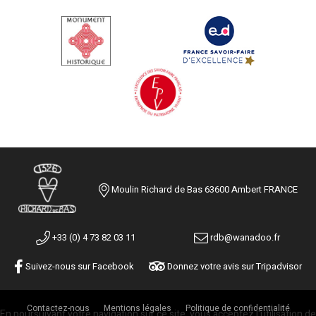
Moulin Richard de Bas 63600 Ambert FRANCE
+33 (0) 4 73 82 03 11
rdb@wanadoo.fr
Suivez-nous sur Facebook
Donnez votre avis sur Tripadvisor
Contactez-nous
Mentions légales
Politique de confidentialité
En poursuivant votre navigation sur ce site, vous acceptez l'utilisation de