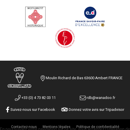
Moulin Richard de Bas 63600 Ambert FRANCE
+33 (0) 4 73 82 03 11
rdb@wanadoo.fr
Suivez-nous sur Facebook
Donnez votre avis sur Tripadvisor
Contactez-nous
Mentions légales
Politique de confidentialité
En poursuivant votre navigation sur ce site, vous acceptez l'utilisation de