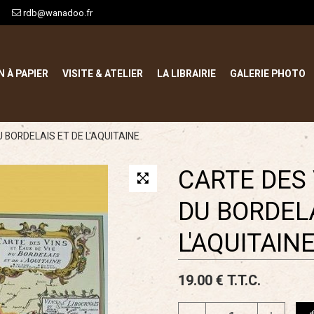
rdb@wanadoo.fr
N À PAPIER
VISITE & ATELIER
LA LIBRAIRIE
GALERIE PHOTO
U BORDELAIS ET DE L'AQUITAINE
CARTE DES 
DU BORDELA
L'AQUITAIN
19
.00
€
T.T.C.