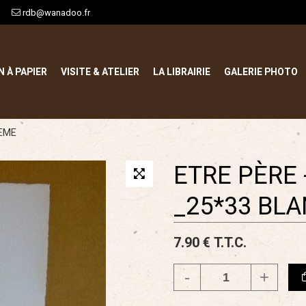
rdb@wanadoo.fr
N À PAPIER
VISITE & ATELIER
LA LIBRAIRIE
GALERIE PHOTO
OEME
ETRE PÈRE 
_25*33 BL
7
.90
€
T.T.C.