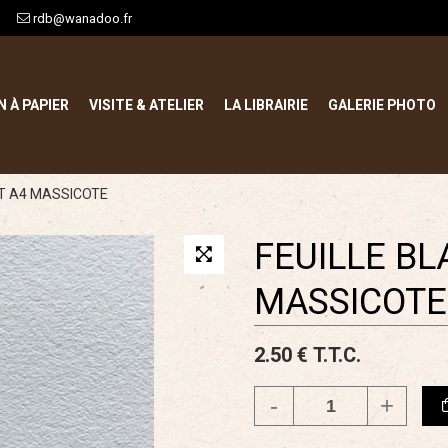
rdb@wanadoo.fr
N À PAPIER
VISITE & ATELIER
LA LIBRAIRIE
GALERIE PHOTO
AT A4 MASSICOTE
FEUILLE BL
MASSICOTE
2
.50
€
T.T.C.