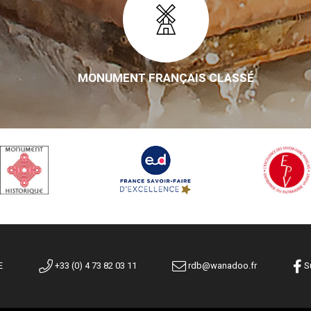
MONUMENT FRANÇAIS CLASSÉ
E
+33 (0) 4 73 82 03 11
rdb@wanadoo.fr
Su