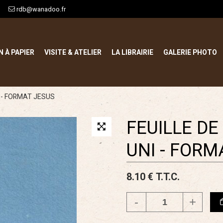
rdb@wanadoo.fr
N À PAPIER
VISITE & ATELIER
LA LIBRAIRIE
GALERIE PHOTO
I - FORMAT JESUS
FEUILLE DE
UNI - FORM
8
.10
€
T.T.C.