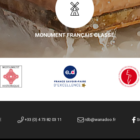
MONUMENT FRANÇAIS CLASSÉ
E
+33 (0) 4 73 82 03 11
rdb@wanadoo.fr
Su