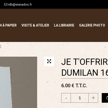
rdb@wanadoo.fr
N À PAPIER
VISITE & ATELIER
LA LIBRAIRIE
GALERIE PHOTO
C
JE T'OFFRIR
DUMILAN 1
6
.00
€
T.T.C.