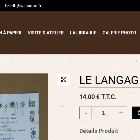
rdb@wanadoo.fr
N À PAPIER
VISITE & ATELIER
LA LIBRAIRIE
GALERIE PHOTO
LE LANGAG
14
.00
€
T.T.C.
Détails Produit