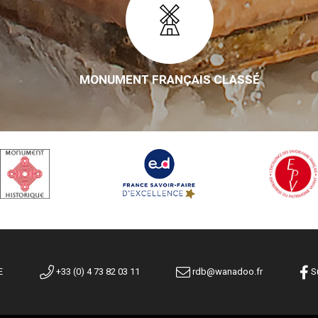
MONUMENT FRANÇAIS CLASSÉ
E
+33 (0) 4 73 82 03 11
rdb@wanadoo.fr
Su