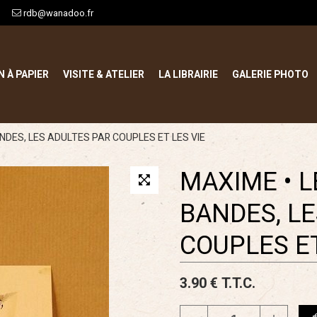
rdb@wanadoo.fr
N À PAPIER
VISITE & ATELIER
LA LIBRAIRIE
GALERIE PHOTO
NDES, LES ADULTES PAR COUPLES ET LES VIE
MAXIME • 
BANDES, LE
COUPLES ET
3
.90
€
T.T.C.