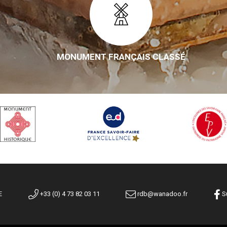
MONUMENT FRANÇAIS CLASSÉ
E
+33 (0) 4 73 82 03 11
rdb@wanadoo.fr
Su